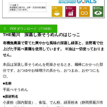
PDFダウンロード（774KB）
THE菊川 深蒸し茶そうめんのはじっこ
有機無農薬で育てた爽やかな風味の深蒸し緑茶と、吉野葛で仕
上げた手延べ素麺を使用しています。 ※油は一切使っておりま
せん。
本品は深蒸し茶そうめんを乾燥させるとき、麺棒にかかった部
分です。おつゆやお味噌汁の具から、おつまみ、おやつにも
◎。
■名称
手延べそうめん
■原材料名
小麦粉（国内製造）、食塩、でん粉、緑茶粉末（静岡県菊川市